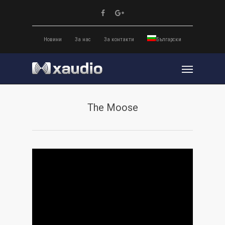
Новини
За нас
За контакти
Български
The Moose